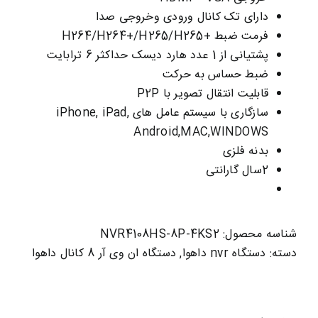
دارای تک کانال ورودی وخروجی صدا
فرمت ضبط +H264/H264+/H265/H265
پشتیانی از 1 عدد هارد دیسک حداکثر 6 ترابایت
ضبط حساس به حرکت
قابلیت انتقال تصویر با P2P
سازگاری با سیستم عامل های iPhone, iPad,
Android,MAC,WINDOWS
بدنه فلزی
2سال گارانتی
شناسه محصول:
NVR4108HS-8P-4KS2
دسته:
دستگاه nvr داهوا
,
دستگاه ان وی آر 8 کانال داهوا