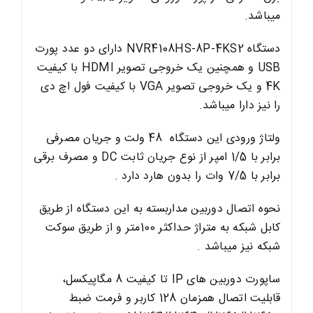
میباشد.
دستگاه NVR4108HS-8P-4KS2 دارای دو عدد پورت
USB و همچنین یک خروجی تصویر HDMI با کیفیت
4K و یک خروجی تصویر VGA با کیفیت فول اچ دی
را نیز دارا میباشد.
ولتاژ ورودی این دستگاه 48 ولت و جریان مصرفی
برابر با 1/5 امپر از نوع جریان ثابت DC و مصرف برقی
برابر با 7/5 وات را بدون هارد دارد .
نحوه اتصال دوربین مداربسته به این دستگاه از طریق
کابل شبکه به متراژ حداکثر 100متر و از طریق سوکت
شبکه نیز میباشد .
ساپورت دوربین های IP تا کیفیت 8 مگاپیکسل،
قابلیت اتصال همزمان 128 کاربر و فرمت ضبط