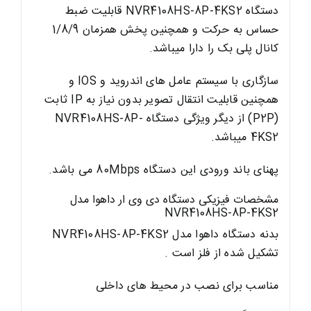
دستگاه NVR4108HS-8P-4KS2 قابلیت ضبط
حساس به حرکت و همچنین پخش همزمان 1/8/9
کانال پلی بک را دارا میباشد.
سازگاری با سیستم عامل های اندروید و IOS و
همچنین قابلیت انتقال تصویر بدون نیاز به IP ثابت
(P2P) از دیگر ویژگی دستگاه NVR4108HS-8P-
4KS2 میباشد.
پهنای باند ورودی این دستگاه 80Mbps می باشد.
مشخصات فیزیکی دستگاه دی وی ار داهوا مدل
NVR4108HS-8P-4KS2
بدنه دستگاه داهوا مدل NVR4108HS-8P-4KS2
تشکیل شده از فلز است .
مناسب برای نصب در محیط های داخلی