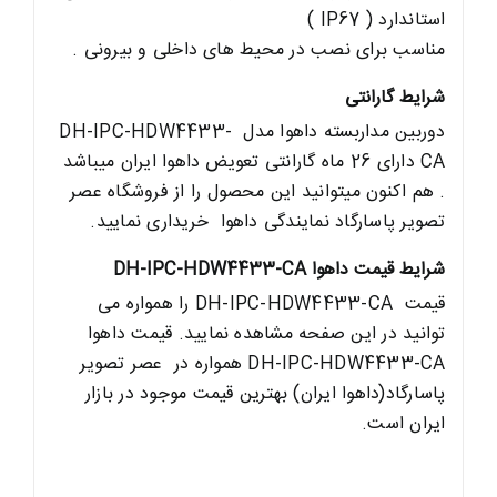
استاندارد ( IP67 )
مناسب برای نصب در محیط های داخلی و بیرونی .
شرایط گارانتی
دوربین مداربسته داهوا مدل DH-IPC-HDW4433-
CA دارای 26 ماه گارانتی تعویض داهوا ایران میباشد
. هم اکنون میتوانید این محصول را از فروشگاه عصر
تصویر پاسارگاد نمایندگی داهوا خریداری نمایید.
شرایط قیمت داهوا
DH-IPC-HDW4433-CA
قیمت DH-IPC-HDW4433-CA را همواره می
توانید در این صفحه مشاهده نمایید.
قیمت داهوا
DH-IPC-HDW4433-CA همواره در عصر تصویر
پاسارگاد(داهوا ایران) بهترین قیمت موجود در بازار
ایران است.