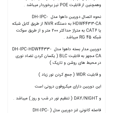
وهمچنین از قابلیت POE نیز برخوردار میباشد .
نحوه اتصال دوربین داهوا مدل DH-IPC-
HDW4433-CA به دستگاه NVR از طریق کابل شبکه
یا CAT6 به متراژ حداکثر 200 متر و از طریق سوکت
شبکه RG 45 میباشد .
دوربین مدار بسته داهوا
مدل DH-IPC-HDW4433-
CA مجهز به قابلیت BLC ( یکسان کردن تضاد نوری
در محیط های روشن و تاریک )
و قابلیت WDR ( جمع کردن نور زیاد )
این دوربین دارای میکروفون درونی است
و DAY/NIGHT ( تنظیم نور در شب و روز ) میباشد .
فاصله کانونی لنز دوربین مدل ( DH-IPC-