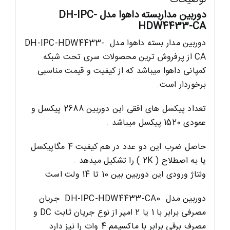
دوربین مداربسته داهوا مدل
DH-IPC-
HDW4433-CA
دوربین مدار بسته
داهوا
مدل DH-IPC-HDW4433-
CA از پرفروش ترین محصولات سری تحت شبکه
کمپانی داهوا میباشد که از کیفیت و قیمت مناسبی
برخوردار است.
تعداد پیکسل های افقی این دوربین 2688 پیکسل و
عمودی 1520 پیکسل میباشد .
حاصل ضرب این دو عدد در هم کیفیت 4 مگاپیکسل
یا به اصطلاح ( 2K ) را تشکیل میدهد .
ولتاژ ورودی این دوربین بین 10 تا 14 ولت است
دوربین مدل DH-IPC-HDW4433-CA0 جریان
مصرفی برابر با 1 یا 2 امپر از نوع جریان ثابت DC و
مصرف برقی برابر با ماکسیمم 4 وات را نیز دارد