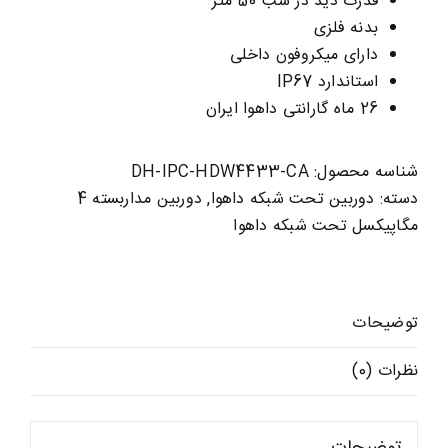
قدرت دید در شب 50 متر
بدنه فلزی
دارای میکروفون داخلی
استاندارد IP67
26 ماه گارانتی داهوا ایران
شناسه محصول:
DH-IPC-HDW4433-CA
دسته:
دوربین تحت شبکه داهوا
,
دوربین مداربسته 4
مگاپیکسل تحت شبکه داهوا
توضیحات
نظرات (0)
توضیحات