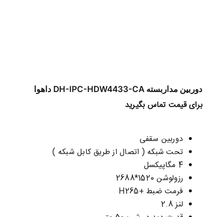
دوربین مداربسته DH-IPC-HDW4433-CA داهوا
برای قیمت تماس بگیرید
دوربین سقفی
تحت شبکه ( اتصال از طریق کابل شبکه )
4 مگاپیکسل
رزولوشن 1520*2688
فرمت ضبط +H265
لنز 2.8