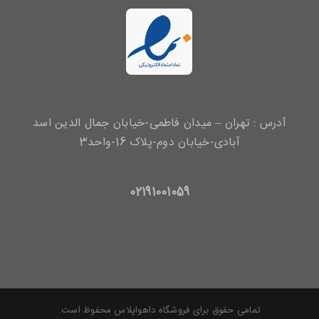
آدرس : تهران – میدان فاطمی-خیابان جمال الدین اسد
آبادی-خیابان دوم-پلاک 16-واحد3
02191001059
تمامی حقوق برای فروشگاه داهواپلاس محفوظ است.